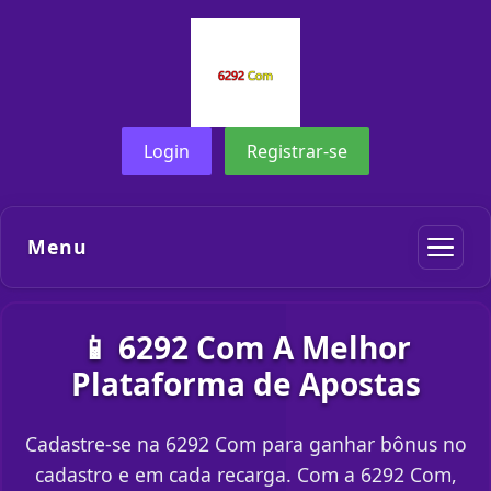
Login
Registrar-se
Menu
📱 6292 Com A Melhor
Plataforma de Apostas
Cadastre-se na 6292 Com para ganhar bônus no
cadastro e em cada recarga. Com a 6292 Com,