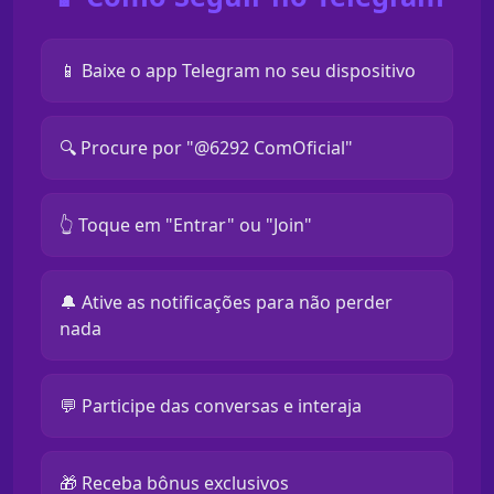
📱 Baixe o app Telegram no seu dispositivo
🔍 Procure por "@6292 ComOficial"
👆 Toque em "Entrar" ou "Join"
🔔 Ative as notificações para não perder
nada
💬 Participe das conversas e interaja
🎁 Receba bônus exclusivos