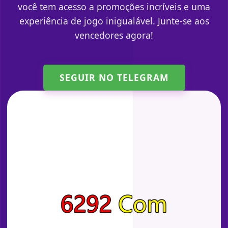
você tem acesso a promoções incríveis e uma
experiência de jogo inigualável. Junte-se aos
vencedores agora!
SEGUIR NO TELEGRAM