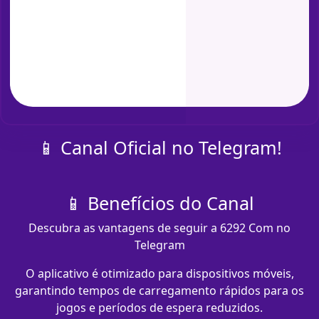
📱 Canal Oficial no Telegram!
📱 Benefícios do Canal
Descubra as vantagens de seguir a 6292 Com no
Telegram
O aplicativo é otimizado para dispositivos móveis,
garantindo tempos de carregamento rápidos para os
jogos e períodos de espera reduzidos.