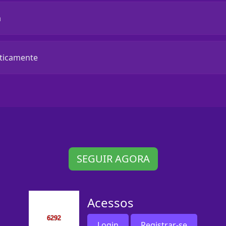
a
aticamente
SEGUIR AGORA
Acessos
Login
Registrar-se