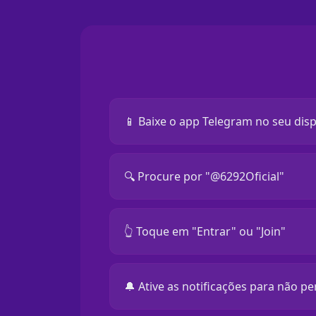
📱 Baixe o app Telegram no seu disp
🔍 Procure por "@6292Oficial"
👆 Toque em "Entrar" ou "Join"
🔔 Ative as notificações para não p