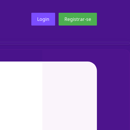
Login
Registrar-se