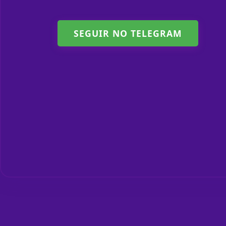
SEGUIR NO TELEGRAM