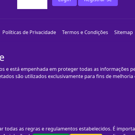
Políticas de Privacidade
Termos e Condições
Sitemap
de
rios e está empenhada em proteger todas as informações p
tados são utilizados exclusivamente para fins de melhoria
 todas as regras e regulamentos estabelecidos. É importa