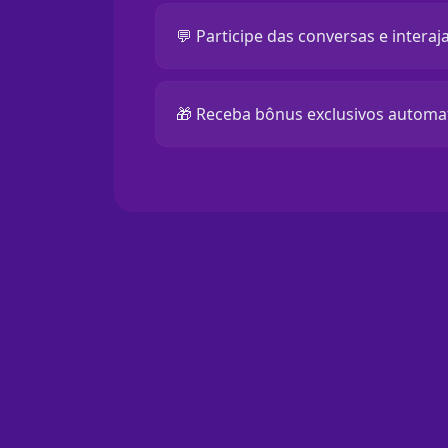
💬 Participe das conversas e interaj
🎁 Receba bônus exclusivos autom