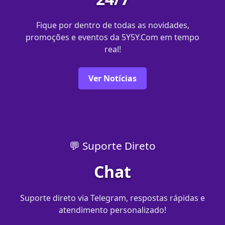
Fique por dentro de todas as novidades,
promoções e eventos da 5Y5Y.Com em tempo
real!
Ver Notícias
💬 Suporte Direto
Chat
Suporte direto via Telegram, respostas rápidas e
atendimento personalizado!