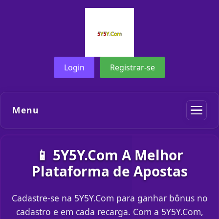
Login
Registrar-se
Menu
📱 5Y5Y.Com A Melhor
Plataforma de Apostas
Cadastre-se na 5Y5Y.Com para ganhar bônus no
cadastro e em cada recarga. Com a 5Y5Y.Com,