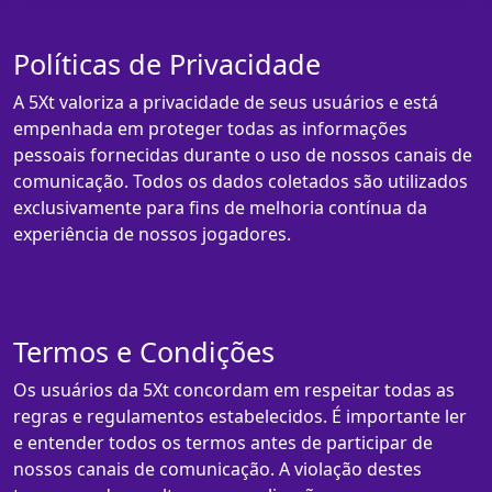
Políticas de Privacidade
A 5Xt valoriza a privacidade de seus usuários e está
empenhada em proteger todas as informações
pessoais fornecidas durante o uso de nossos canais de
comunicação. Todos os dados coletados são utilizados
exclusivamente para fins de melhoria contínua da
experiência de nossos jogadores.
Termos e Condições
Os usuários da 5Xt concordam em respeitar todas as
regras e regulamentos estabelecidos. É importante ler
e entender todos os termos antes de participar de
nossos canais de comunicação. A violação destes