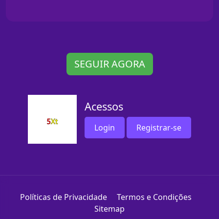
SEGUIR AGORA
Acessos
Login
Registrar-se
Políticas de Privacidade
Termos e Condições
Sitemap