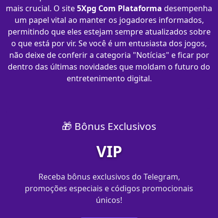
mais crucial. O site
5Xpg Com Plataforma
desempenha
um papel vital ao manter os jogadores informados,
permitindo que eles estejam sempre atualizados sobre
o que está por vir. Se você é um entusiasta dos jogos,
não deixe de conferir a categoria "Notícias" e ficar por
dentro das últimas novidades que moldam o futuro do
entretenimento digital.
🎁 Bônus Exclusivos
VIP
Receba bônus exclusivos do Telegram,
promoções especiais e códigos promocionais
únicos!