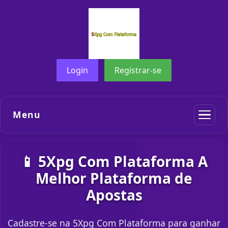
Login
Registrar-se
Menu
📱 5Xpg Com Plataforma A
Melhor Plataforma de
Apostas
Cadastre-se na 5Xpg Com Plataforma para ganhar