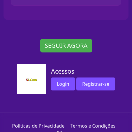
SEGUIR AGORA
Acessos
Login
Registrar-se
Políticas de Privacidade
Termos e Condições