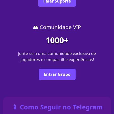
Falar Suporte
👥 Comunidade VIP
1000+
Junte-se a uma comunidade exclusiva de
jogadores e compartilhe experiências!
Entrar Grupo
📱 Como Seguir no Telegram