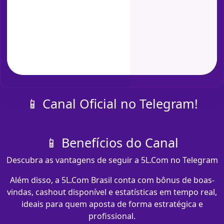
📱 Canal Oficial no Telegram!
📱 Benefícios do Canal
Descubra as vantagens de seguir a 5L.Com no Telegram
Além disso, a 5L.Com Brasil conta com bônus de boas-
vindas, cashout disponível e estatísticas em tempo real,
ideais para quem aposta de forma estratégica e
profissional.