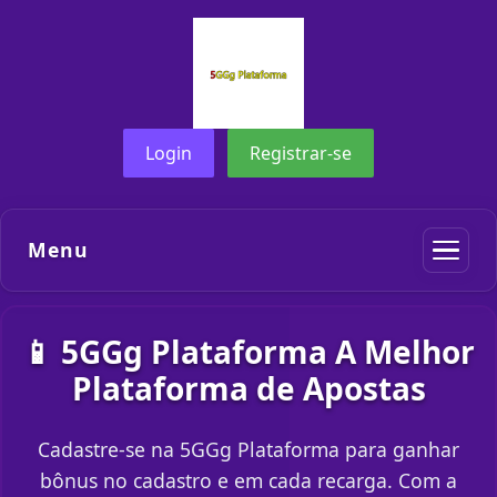
Login
Registrar-se
Menu
📱 5GGg Plataforma A Melhor
Plataforma de Apostas
Cadastre-se na 5GGg Plataforma para ganhar
bônus no cadastro e em cada recarga. Com a