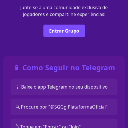
Junte-se a uma comunidade exclusiva de
jogadores e compartilhe experiências!
Entrar Grupo
📱 Como Seguir no Telegram
📱 Baixe o app Telegram no seu dispositivo
🔍 Procure por "@5GGg PlataformaOficial"
👆 Toque em "Entrar" ou "Join"