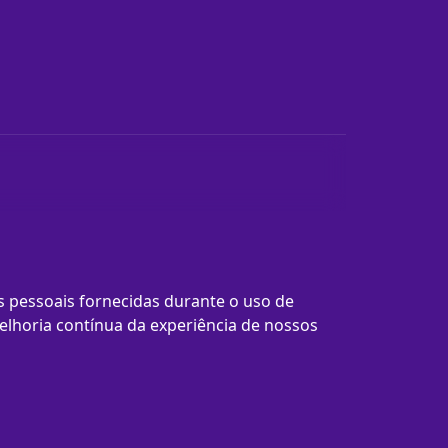
s pessoais fornecidas durante o uso de
elhoria contínua da experiência de nossos