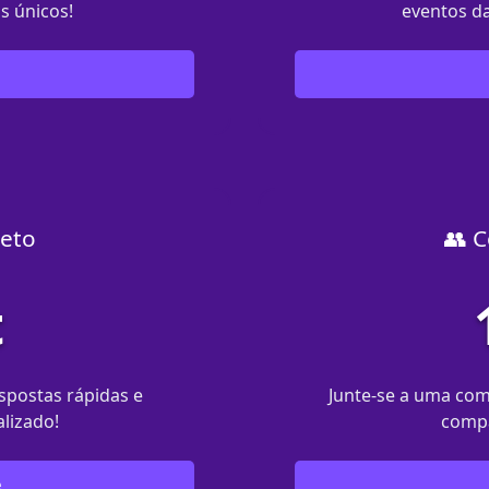
s únicos!
eventos d
reto
👥 
t
espostas rápidas e
Junte-se a uma com
lizado!
compa
e