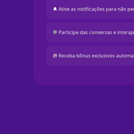
🔔 Ative as notificações para não p
💬 Participe das conversas e interaj
🎁 Receba bônus exclusivos autom