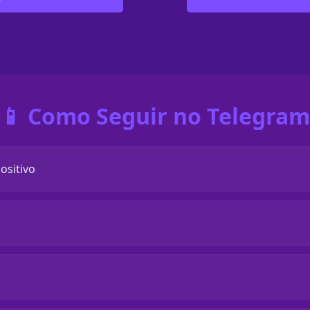
📱 Como Seguir no Telegram
ositivo