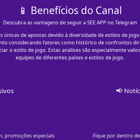
📱 Benefícios do Canal
Descubra as vantagens de seguir a 5EE APP no Telegram
únicas de apostas devido à diversidade de estilos de jogo 
onto considerando fatores como histórico de confrontos di
iar o estilo de jogo. Estas análises são especialmente val
equipes de diferentes países e estilos de jogo.
sivos
📢 Notí
m, promoções especiais
Fique por dentro d