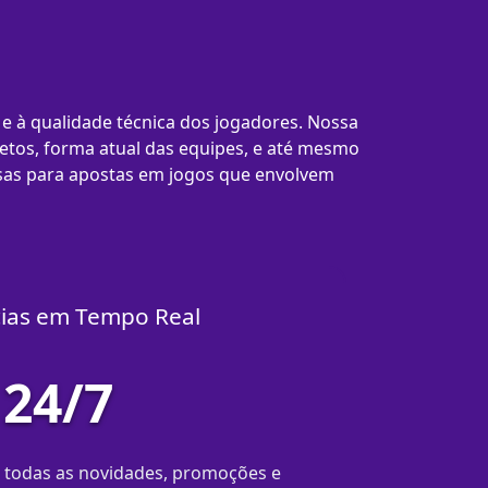
e à qualidade técnica dos jogadores. Nossa
retos, forma atual das equipes, e até mesmo
iosas para apostas em jogos que envolvem
cias em Tempo Real
24/7
e todas as novidades, promoções e