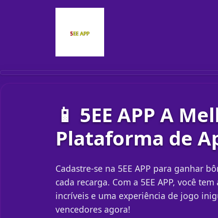
📱 5EE APP A Mel
Plataforma de A
Cadastre-se na 5EE APP para ganhar bô
cada recarga. Com a 5EE APP, você tem
incríveis e uma experiência de jogo inig
vencedores agora!