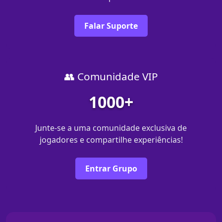
Falar Suporte
👥 Comunidade VIP
1000+
Junte-se a uma comunidade exclusiva de
jogadores e compartilhe experiências!
Entrar Grupo