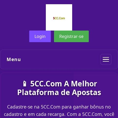
Login
Registrar-se
Menu
📱 5CC.Com A Melhor
Plataforma de Apostas
Cadastre-se na 5CC.Com para ganhar bônus no
cadastro e em cada recarga. Com a 5CC.Com, você