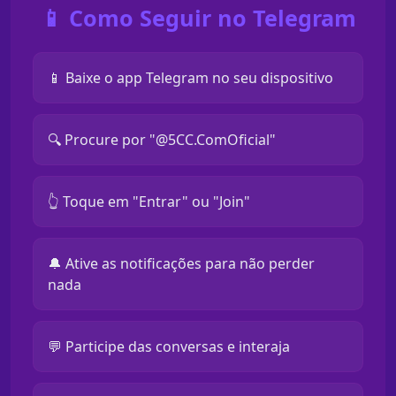
📱 Como Seguir no Telegram
📱 Baixe o app Telegram no seu dispositivo
🔍 Procure por "@5CC.ComOficial"
👆 Toque em "Entrar" ou "Join"
🔔 Ative as notificações para não perder
nada
💬 Participe das conversas e interaja