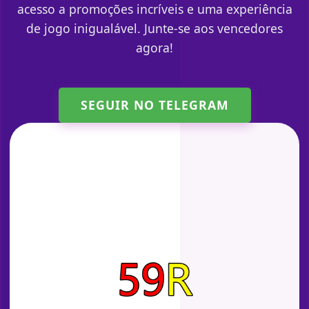
acesso a promoções incríveis e uma experiência
de jogo inigualável. Junte-se aos vencedores
agora!
SEGUIR NO TELEGRAM