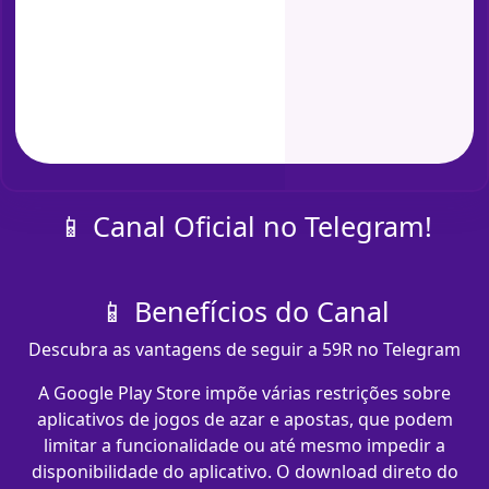
📱 Canal Oficial no Telegram!
📱 Benefícios do Canal
Descubra as vantagens de seguir a 59R no Telegram
A Google Play Store impõe várias restrições sobre
aplicativos de jogos de azar e apostas, que podem
limitar a funcionalidade ou até mesmo impedir a
disponibilidade do aplicativo. O download direto do