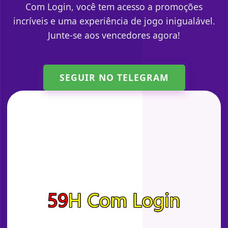
Com Login, você tem acesso a promoções
incríveis e uma experiência de jogo inigualável.
Junte-se aos vencedores agora!
SEGUIR NO TELEGRAM