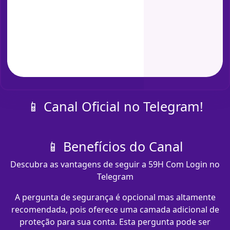
📱 Canal Oficial no Telegram!
📱 Benefícios do Canal
Descubra as vantagens de seguir a 59H Com Login no
Telegram
A pergunta de segurança é opcional mas altamente
recomendada, pois oferece uma camada adicional de
proteção para sua conta. Esta pergunta pode ser