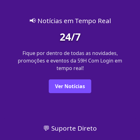
📢 Notícias em Tempo Real
24/7
Fique por dentro de todas as novidades,
promoções e eventos da 59H Com Login em
tempo real!
Ver Notícias
💬 Suporte Direto