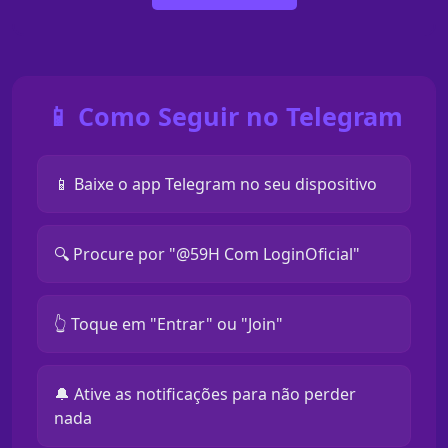
📱 Como Seguir no Telegram
📱 Baixe o app Telegram no seu dispositivo
🔍 Procure por "@59H Com LoginOficial"
👆 Toque em "Entrar" ou "Join"
🔔 Ative as notificações para não perder
nada