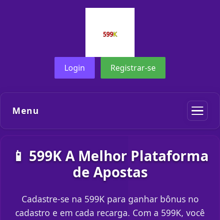
Login
Registrar-se
Menu
📱 599K A Melhor Plataforma
de Apostas
Cadastre-se na 599K para ganhar bônus no
cadastro e em cada recarga. Com a 599K, você