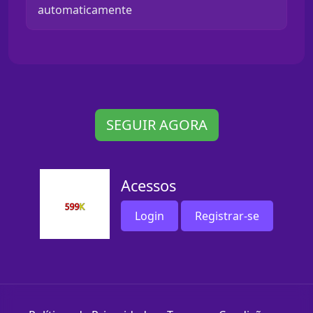
automaticamente
SEGUIR AGORA
Acessos
Login
Registrar-se