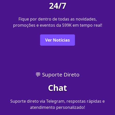
24/7
Fique por dentro de todas as novidades,
promoções e eventos da 599K em tempo real!
Ver Notícias
💬 Suporte Direto
Chat
Suporte direto via Telegram, respostas rápidas e
atendimento personalizado!