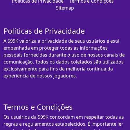
Políticas de Privacidade
Termos e Condições
Sitemap
Políticas de Privacidade
A 599K valoriza a privacidade de seus usuários e está
empenhada em proteger todas as informações
pessoais fornecidas durante o uso de nossos canais de
comunicação. Todos os dados coletados são utilizados
exclusivamente para fins de melhoria contínua da
experiência de nossos jogadores.
Termos e Condições
Os usuários da 599K concordam em respeitar todas as
regras e regulamentos estabelecidos. É importante ler