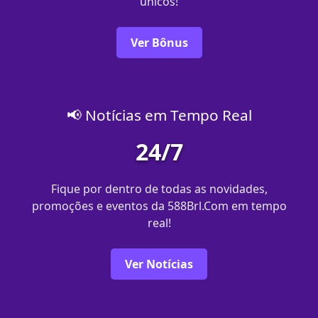
únicos!
Ver Bônus
📢 Notícias em Tempo Real
24/7
Fique por dentro de todas as novidades,
promoções e eventos da 588Brl.Com em tempo
real!
Ver Notícias