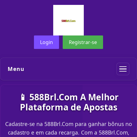
Login
Registrar-se
Menu
📱 588Brl.Com A Melhor
Plataforma de Apostas
Cadastre-se na 588Brl.Com para ganhar bônus no
cadastro e em cada recarga. Com a 588Brl.Com,