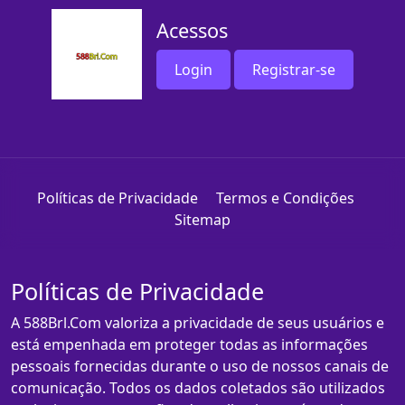
Acessos
Login
Registrar-se
Políticas de Privacidade
Termos e Condições
Sitemap
Políticas de Privacidade
A 588Brl.Com valoriza a privacidade de seus usuários e
está empenhada em proteger todas as informações
pessoais fornecidas durante o uso de nossos canais de
comunicação. Todos os dados coletados são utilizados