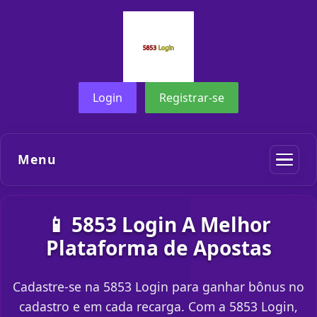
Login
Registrar-se
Menu
📱 5853 Login A Melhor
Plataforma de Apostas
Cadastre-se na 5853 Login para ganhar bônus no
cadastro e em cada recarga. Com a 5853 Login,