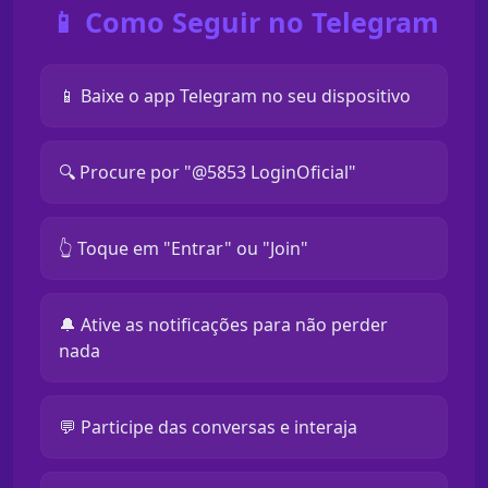
📱 Como Seguir no Telegram
📱 Baixe o app Telegram no seu dispositivo
🔍 Procure por "@5853 LoginOficial"
👆 Toque em "Entrar" ou "Join"
🔔 Ative as notificações para não perder
nada
💬 Participe das conversas e interaja