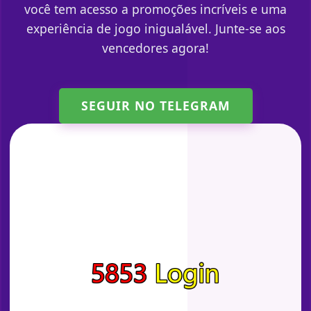
você tem acesso a promoções incríveis e uma
experiência de jogo inigualável. Junte-se aos
vencedores agora!
SEGUIR NO TELEGRAM