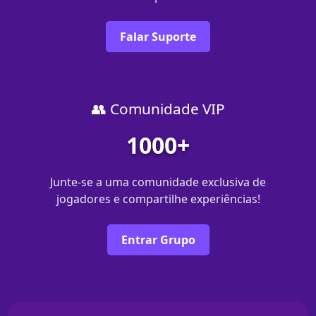
Falar Suporte
👥 Comunidade VIP
1000+
Junte-se a uma comunidade exclusiva de
jogadores e compartilhe experiências!
Entrar Grupo