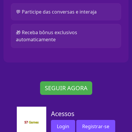
💬 Participe das conversas e interaja
🎁 Receba bônus exclusivos
automaticamente
SEGUIR AGORA
Acessos
Login
Registrar-se