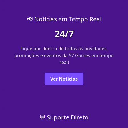
📢 Notícias em Tempo Real
24/7
Fique por dentro de todas as novidades,
promoções e eventos da 57 Games em tempo
real!
Ver Notícias
💬 Suporte Direto