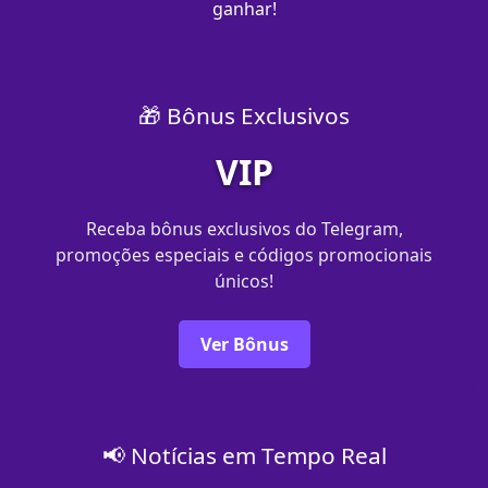
ganhar!
🎁 Bônus Exclusivos
VIP
Receba bônus exclusivos do Telegram,
promoções especiais e códigos promocionais
únicos!
Ver Bônus
📢 Notícias em Tempo Real