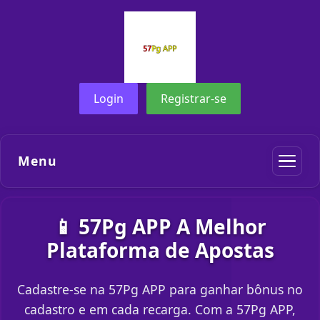
Login
Registrar-se
Menu
📱 57Pg APP A Melhor
Plataforma de Apostas
Cadastre-se na 57Pg APP para ganhar bônus no
cadastro e em cada recarga. Com a 57Pg APP,