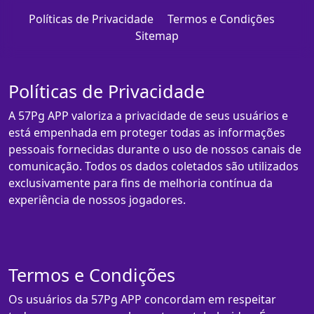
Políticas de Privacidade
Termos e Condições
Sitemap
Políticas de Privacidade
A 57Pg APP valoriza a privacidade de seus usuários e
está empenhada em proteger todas as informações
pessoais fornecidas durante o uso de nossos canais de
comunicação. Todos os dados coletados são utilizados
exclusivamente para fins de melhoria contínua da
experiência de nossos jogadores.
Termos e Condições
Os usuários da 57Pg APP concordam em respeitar