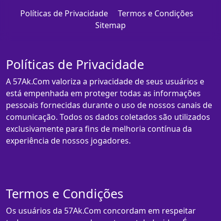
Políticas de Privacidade
Termos e Condições
Sitemap
Políticas de Privacidade
A 57Ak.Com valoriza a privacidade de seus usuários e
está empenhada em proteger todas as informações
pessoais fornecidas durante o uso de nossos canais de
comunicação. Todos os dados coletados são utilizados
exclusivamente para fins de melhoria contínua da
experiência de nossos jogadores.
Termos e Condições
Os usuários da 57Ak.Com concordam em respeitar