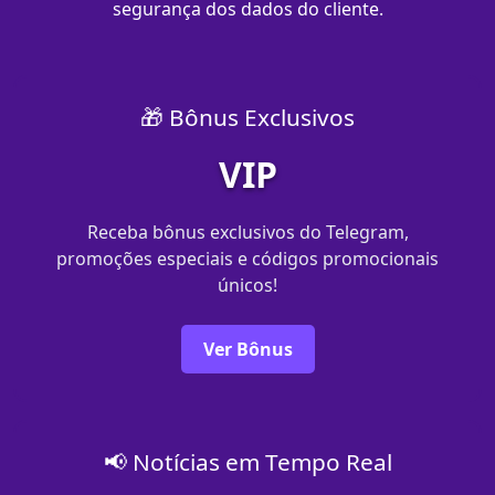
segurança dos dados do cliente.
🎁 Bônus Exclusivos
VIP
Receba bônus exclusivos do Telegram,
promoções especiais e códigos promocionais
únicos!
Ver Bônus
📢 Notícias em Tempo Real