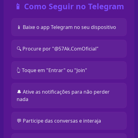
📱 Como Seguir no Telegram
📱 Baixe o app Telegram no seu dispositivo
🔍 Procure por "@57Ak.ComOficial"
👆 Toque em "Entrar" ou "Join"
🔔 Ative as notificações para não perder
nada
💬 Participe das conversas e interaja