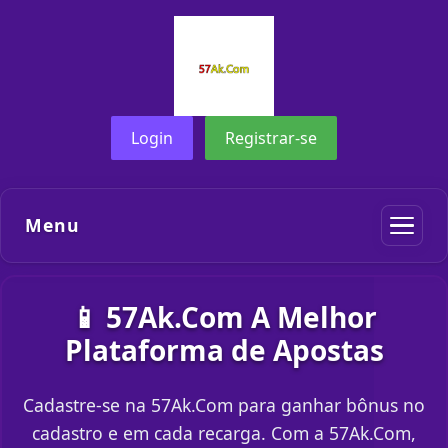
Login
Registrar-se
Menu
📱 57Ak.Com A Melhor
Plataforma de Apostas
Cadastre-se na 57Ak.Com para ganhar bônus no
cadastro e em cada recarga. Com a 57Ak.Com,