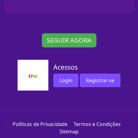
SEGUIR AGORA
Acessos
Login
Registrar-se
Políticas de Privacidade
Termos e Condições
Sitemap