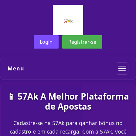
Login
Registrar-se
Menu
📱 57Ak A Melhor Plataforma
de Apostas
Cadastre-se na 57Ak para ganhar bônus no
cadastro e em cada recarga. Com a 57Ak, você