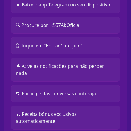
📱 Baixe o app Telegram no seu dispositivo
🔍 Procure por "@57AkOficial"
👆 Toque em "Entrar" ou "Join"
🔔 Ative as notificações para não perder
nada
💬 Participe das conversas e interaja
🎁 Receba bônus exclusivos
automaticamente