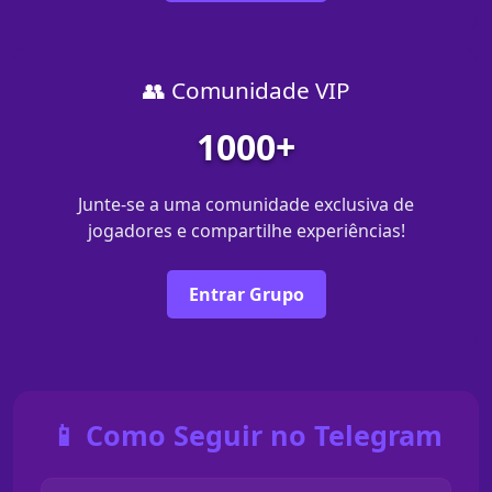
👥 Comunidade VIP
1000+
Junte-se a uma comunidade exclusiva de
jogadores e compartilhe experiências!
Entrar Grupo
📱 Como Seguir no Telegram