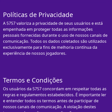
Políticas de Privacidade
A 5757 valoriza a privacidade de seus usuários e está
empenhada em proteger todas as informações
pessoais fornecidas durante o uso de nossos canais de
comunicação. Todos os dados coletados são utilizados
exclusivamente para fins de melhoria contínua da
experiência de nossos jogadores.
Termos e Condições
Os usuários da 5757 concordam em respeitar todas as
regras e regulamentos estabelecidos. É importante ler
e entender todos os termos antes de participar de
nossos canais de comunicação. A violação destes