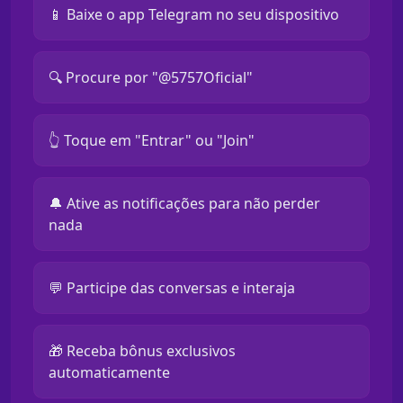
📱 Baixe o app Telegram no seu dispositivo
🔍 Procure por "@5757Oficial"
👆 Toque em "Entrar" ou "Join"
🔔 Ative as notificações para não perder
nada
💬 Participe das conversas e interaja
🎁 Receba bônus exclusivos
automaticamente