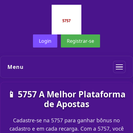
Login
Registrar-se
Menu
📱 5757 A Melhor Plataforma
de Apostas
Cadastre-se na 5757 para ganhar bônus no
cadastro e em cada recarga. Com a 5757, você