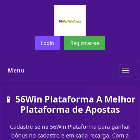
Login
Registrar-se
Menu
📱 56Win Plataforma A Melhor
Plataforma de Apostas
Cadastre-se na 56Win Plataforma para ganhar
bônus no cadastro e em cada recarga. Com a