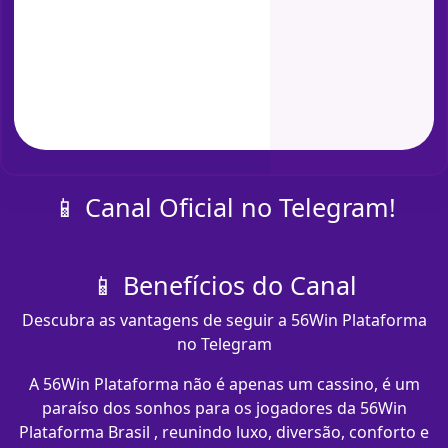
📱 Canal Oficial no Telegram!
📱 Benefícios do Canal
Descubra as vantagens de seguir a 56Win Plataforma
no Telegram
A 56Win Plataforma não é apenas um cassino, é um
paraíso dos sonhos para os jogadores da 56Win
Plataforma Brasil , reunindo luxo, diversão, conforto e