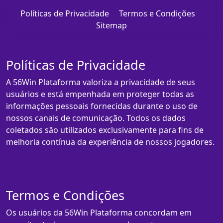
Políticas de Privacidade
Termos e Condições
Sitemap
Políticas de Privacidade
A 56Win Plataforma valoriza a privacidade de seus
usuários e está empenhada em proteger todas as
informações pessoais fornecidas durante o uso de
nossos canais de comunicação. Todos os dados
coletados são utilizados exclusivamente para fins de
melhoria contínua da experiência de nossos jogadores.
Termos e Condições
Os usuários da 56Win Plataforma concordam em