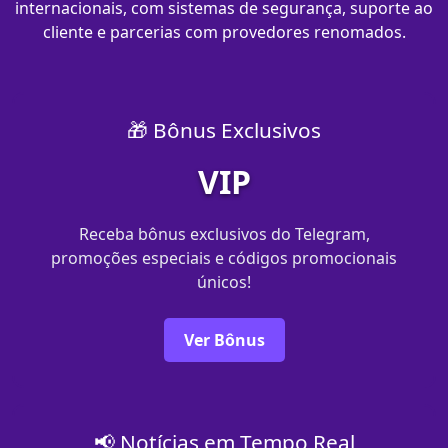
internacionais, com sistemas de segurança, suporte ao
cliente e parcerias com provedores renomados.
🎁 Bônus Exclusivos
VIP
Receba bônus exclusivos do Telegram,
promoções especiais e códigos promocionais
únicos!
Ver Bônus
📢 Notícias em Tempo Real