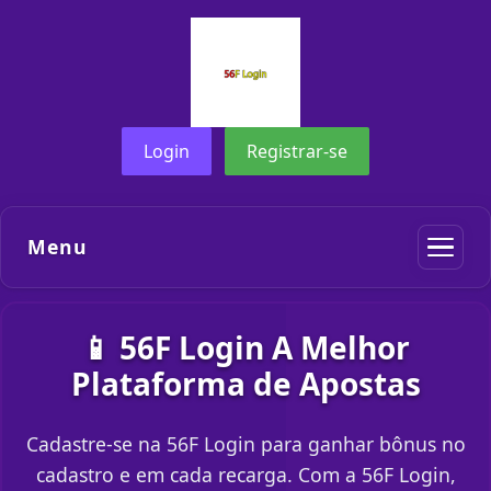
Login
Registrar-se
Menu
📱 56F Login A Melhor
Plataforma de Apostas
Cadastre-se na 56F Login para ganhar bônus no
cadastro e em cada recarga. Com a 56F Login,