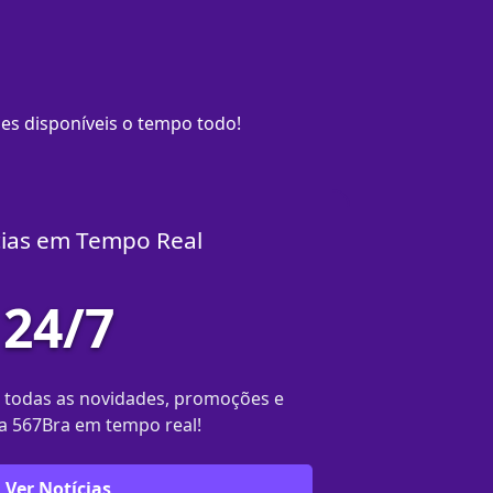
s disponíveis o tempo todo!
cias em Tempo Real
24/7
e todas as novidades, promoções e
a 567Bra em tempo real!
Ver Notícias