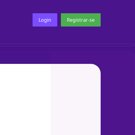
Login
Registrar-se