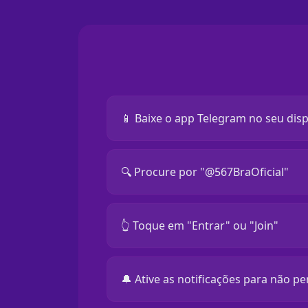
📱 Baixe o app Telegram no seu disp
🔍 Procure por "@567BraOficial"
👆 Toque em "Entrar" ou "Join"
🔔 Ative as notificações para não p