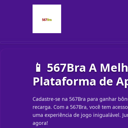
📱 567Bra A Mel
Plataforma de A
Cadastre-se na 567Bra para ganhar bôn
recarga. Com a 567Bra, você tem acesso
uma experiência de jogo inigualável. J
agora!