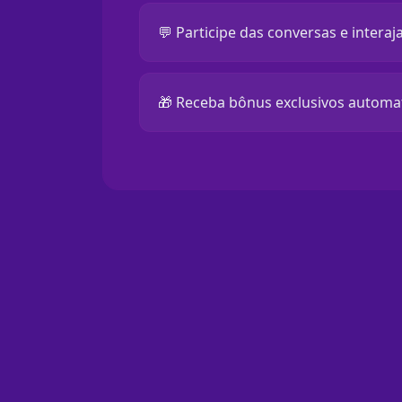
💬 Participe das conversas e interaj
🎁 Receba bônus exclusivos autom