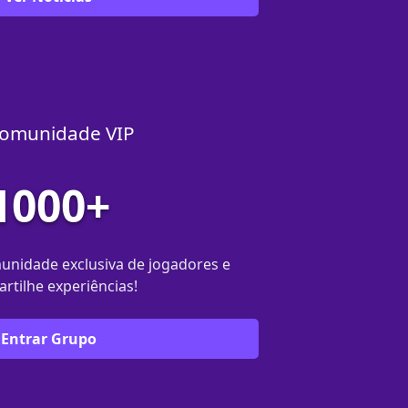
Comunidade VIP
1000+
unidade exclusiva de jogadores e
rtilhe experiências!
Entrar Grupo