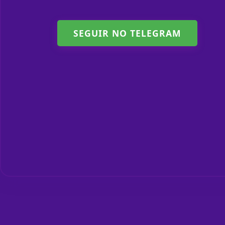
SEGUIR NO TELEGRAM