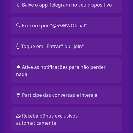
📱 Baixe o app Telegram no seu dispositivo
🔍 Procure por "@55WWOficial"
👆 Toque em "Entrar" ou "Join"
🔔 Ative as notificações para não perder
nada
💬 Participe das conversas e interaja
🎁 Receba bônus exclusivos
automaticamente