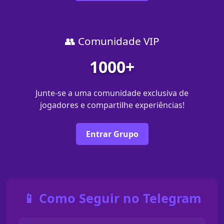
👥 Comunidade VIP
1000+
Junte-se a uma comunidade exclusiva de
jogadores e compartilhe experiências!
Entrar Grupo
📱 Como Seguir no Telegram