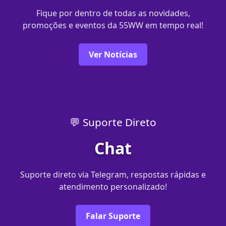
Fique por dentro de todas as novidades,
promoções e eventos da 55WW em tempo real!
Ver Notícias
💬 Suporte Direto
Chat
Suporte direto via Telegram, respostas rápidas e
atendimento personalizado!
Falar Suporte