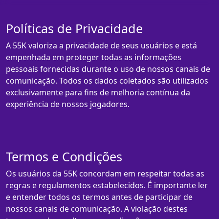
Políticas de Privacidade
A 55K valoriza a privacidade de seus usuários e está
empenhada em proteger todas as informações
pessoais fornecidas durante o uso de nossos canais de
comunicação. Todos os dados coletados são utilizados
exclusivamente para fins de melhoria contínua da
experiência de nossos jogadores.
Termos e Condições
Os usuários da 55K concordam em respeitar todas as
regras e regulamentos estabelecidos. É importante ler
e entender todos os termos antes de participar de
nossos canais de comunicação. A violação destes