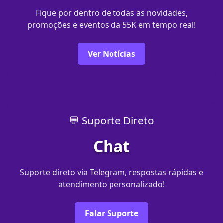
Fique por dentro de todas as novidades,
promoções e eventos da 55K em tempo real!
Ver Notícias
💬 Suporte Direto
Chat
Suporte direto via Telegram, respostas rápidas e
atendimento personalizado!
Falar Suporte