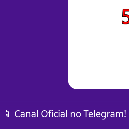
📱 Canal Oficial no Telegram!