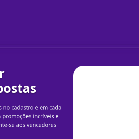
r
postas
 no cadastro e em cada
 promoções incríveis e
unte-se aos vencedores