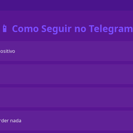
📱 Como Seguir no Telegram
ositivo
erder nada