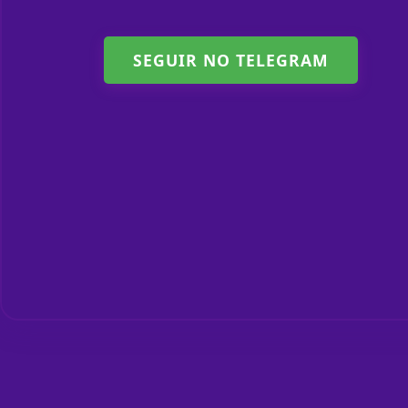
SEGUIR NO TELEGRAM