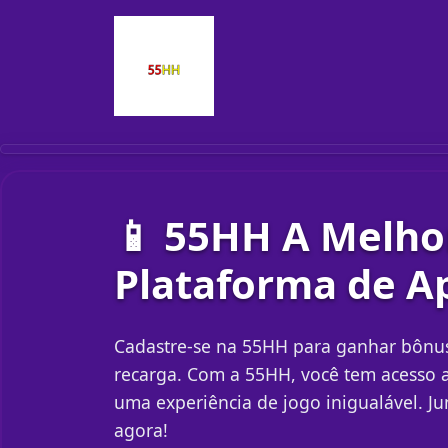
📱 55HH A Melho
Plataforma de A
Cadastre-se na 55HH para ganhar bônus
recarga. Com a 55HH, você tem acesso a
uma experiência de jogo inigualável. J
agora!