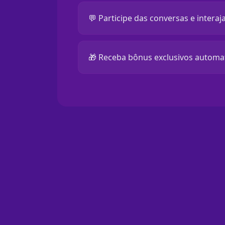
💬 Participe das conversas e interaj
🎁 Receba bônus exclusivos autom