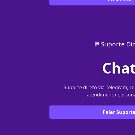
💬 Suporte Di
Cha
Suporte direto via Telegram, r
atendimento persona
Falar Suport