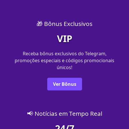
🎁 Bônus Exclusivos
VIP
Receba bônus exclusivos do Telegram,
promoções especiais e códigos promocionais
únicos!
Ver Bônus
📢 Notícias em Tempo Real
24/7