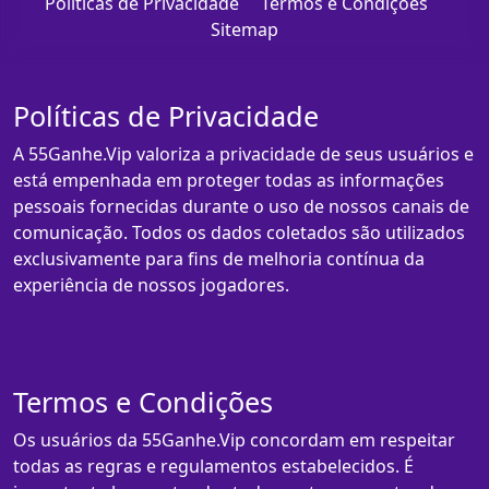
Políticas de Privacidade
Termos e Condições
Sitemap
Políticas de Privacidade
A 55Ganhe.Vip valoriza a privacidade de seus usuários e
está empenhada em proteger todas as informações
pessoais fornecidas durante o uso de nossos canais de
comunicação. Todos os dados coletados são utilizados
exclusivamente para fins de melhoria contínua da
experiência de nossos jogadores.
Termos e Condições
Os usuários da 55Ganhe.Vip concordam em respeitar
todas as regras e regulamentos estabelecidos. É