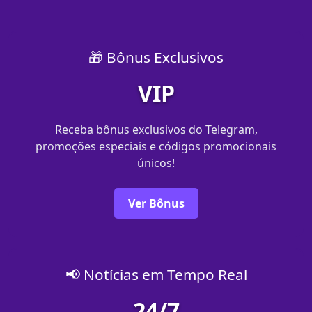
🎁 Bônus Exclusivos
VIP
Receba bônus exclusivos do Telegram,
promoções especiais e códigos promocionais
únicos!
Ver Bônus
📢 Notícias em Tempo Real
24/7