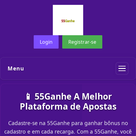
Login
Registrar-se
Menu
📱 55Ganhe A Melhor
Plataforma de Apostas
Cadastre-se na 55Ganhe para ganhar bônus no
cadastro e em cada recarga. Com a 55Ganhe, você