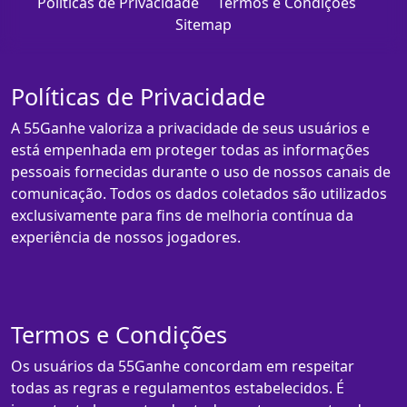
Políticas de Privacidade
Termos e Condições
Sitemap
Políticas de Privacidade
A 55Ganhe valoriza a privacidade de seus usuários e
está empenhada em proteger todas as informações
pessoais fornecidas durante o uso de nossos canais de
comunicação. Todos os dados coletados são utilizados
exclusivamente para fins de melhoria contínua da
experiência de nossos jogadores.
Termos e Condições
Os usuários da 55Ganhe concordam em respeitar
todas as regras e regulamentos estabelecidos. É