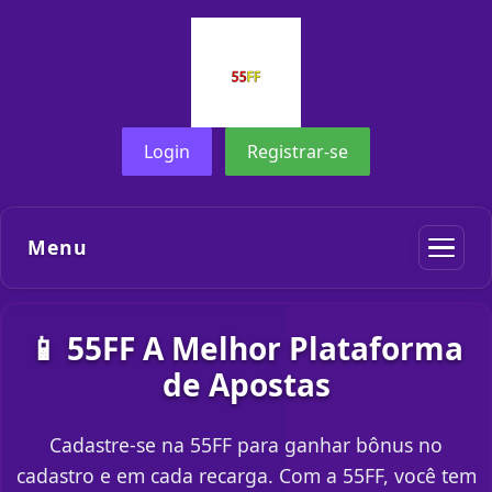
Login
Registrar-se
Menu
📱 55FF A Melhor Plataforma
de Apostas
Cadastre-se na 55FF para ganhar bônus no
cadastro e em cada recarga. Com a 55FF, você tem