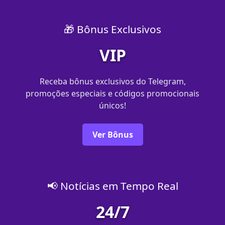
🎁 Bônus Exclusivos
VIP
Receba bônus exclusivos do Telegram,
promoções especiais e códigos promocionais
únicos!
Ver Bônus
📢 Notícias em Tempo Real
24/7