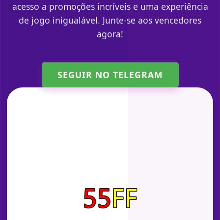
acesso a promoções incríveis e uma experiência
de jogo inigualável. Junte-se aos vencedores
agora!
SEGUIR NO TELEGRAM