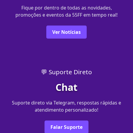
Fique por dentro de todas as novidades,
promoções e eventos da 55FF em tempo real!
Ver Notícias
💬 Suporte Direto
Chat
Suporte direto via Telegram, respostas rápidas e
atendimento personalizado!
Falar Suporte