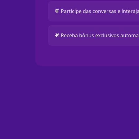
💬 Participe das conversas e interaj
🎁 Receba bônus exclusivos autom