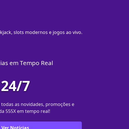
kjack, slots modernos e jogos ao vivo.
cias em Tempo Real
24/7
e todas as novidades, promoções e
da 555X em tempo real!
Ver Notícias