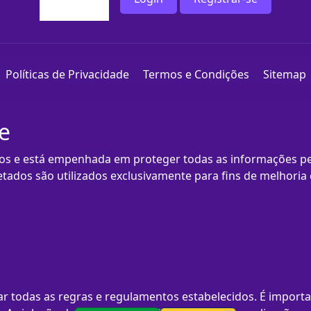
Políticas de Privacidade
Termos e Condições
Sitemap
de
rios e está empenhada em proteger todas as informações p
tados são utilizados exclusivamente para fins de melhoria
 todas as regras e regulamentos estabelecidos. É importa