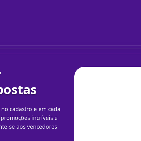
r
postas
 no cadastro e em cada
 promoções incríveis e
unte-se aos vencedores