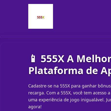
📱 555X A Melho
Plataforma de A
Cadastre-se na 555X para ganhar bônus
recarga. Com a 555X, você tem acesso a
uma experiência de jogo inigualável. J
agora!