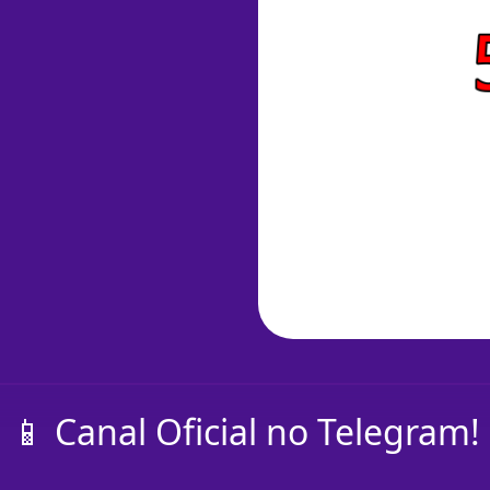
📱 Canal Oficial no Telegram!