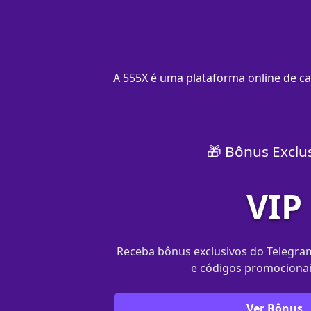
A 555X é uma plataforma online de cas
🎁 Bônus Exclu
VIP
Receba bônus exclusivos do Telegra
e códigos promocionai
Ver Bônus