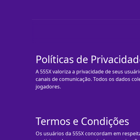
Políticas de Privacida
A 555X valoriza a privacidade de seus usuá
canais de comunicação. Todos os dados cole
jogadores.
Termos e Condições
Os usuários da 555X concordam em respeitar