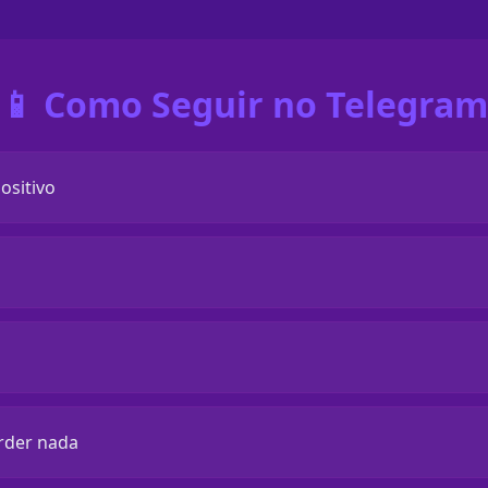
📱 Como Seguir no Telegram
ositivo
erder nada