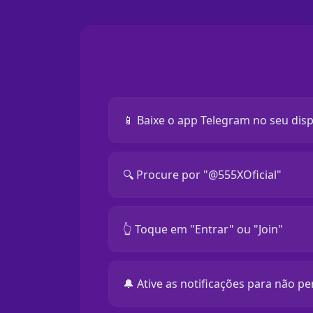
📱 Baixe o app Telegram no seu disp
🔍 Procure por "@555XOficial"
👆 Toque em "Entrar" ou "Join"
🔔 Ative as notificações para não p