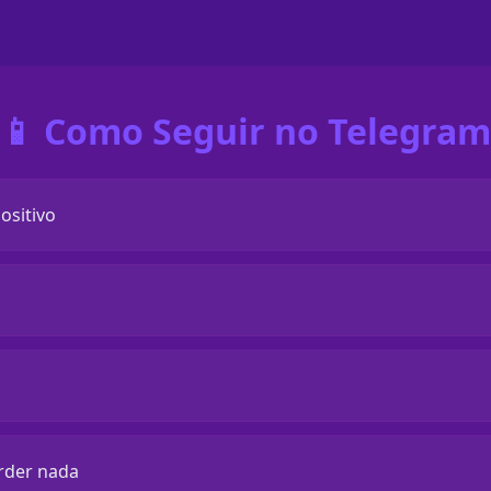
📱 Como Seguir no Telegram
ositivo
erder nada