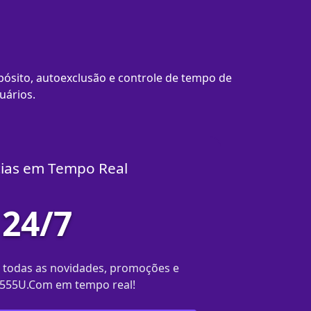
epósito, autoexclusão e controle de tempo de
uários.
cias em Tempo Real
24/7
e todas as novidades, promoções e
 555U.Com em tempo real!