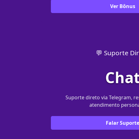
Ver Bônus
💬 Suporte Di
Cha
Suporte direto via Telegram, r
atendimento persona
Falar Suport