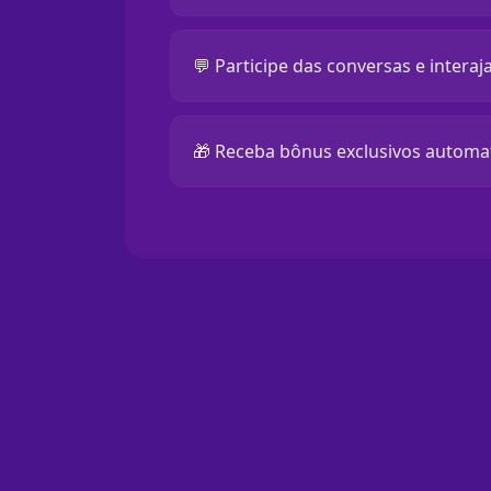
💬 Participe das conversas e interaj
🎁 Receba bônus exclusivos autom