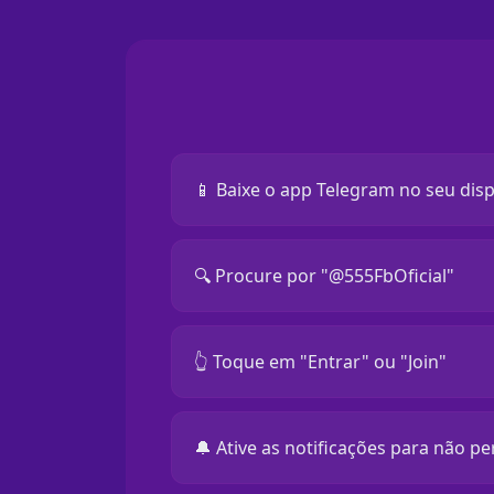
📱 Baixe o app Telegram no seu disp
🔍 Procure por "@555FbOficial"
👆 Toque em "Entrar" ou "Join"
🔔 Ative as notificações para não p