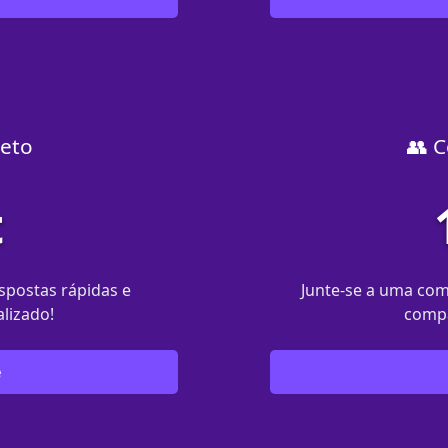
reto
👥 
t
espostas rápidas e
Junte-se a uma com
lizado!
compa
e