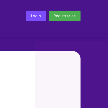
Login
Registrar-se