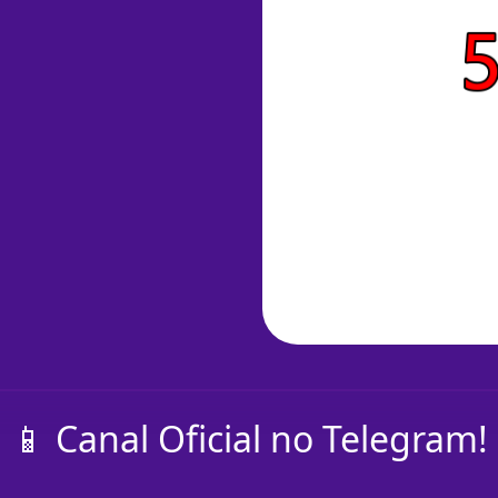
📱 Canal Oficial no Telegram!