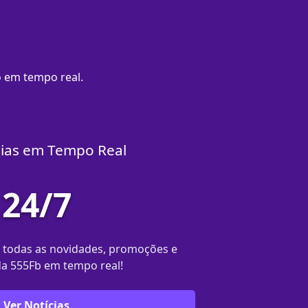
o em tempo real.
cias em Tempo Real
24/7
e todas as novidades, promoções e
da 555Fb em tempo real!
Ver Notícias