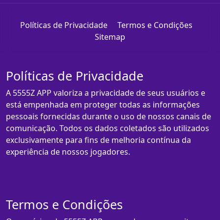
Políticas de Privacidade
Termos e Condições
Sitemap
Políticas de Privacidade
A 5555Z APP valoriza a privacidade de seus usuários e
está empenhada em proteger todas as informações
pessoais fornecidas durante o uso de nossos canais de
comunicação. Todos os dados coletados são utilizados
exclusivamente para fins de melhoria contínua da
experiência de nossos jogadores.
Termos e Condições