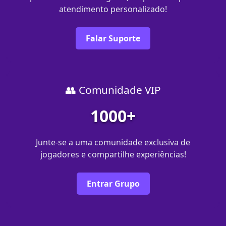
atendimento personalizado!
Falar Suporte
👥 Comunidade VIP
1000+
Junte-se a uma comunidade exclusiva de
jogadores e compartilhe experiências!
Entrar Grupo