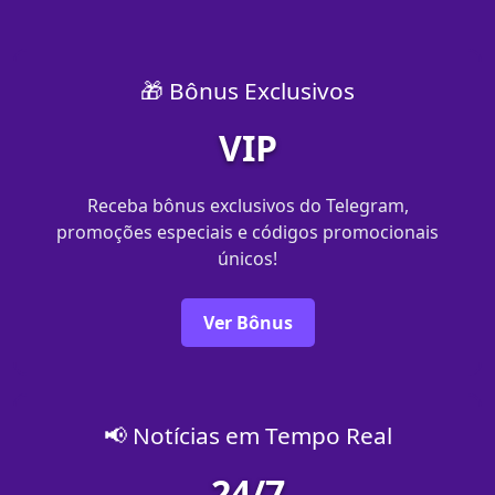
🎁 Bônus Exclusivos
VIP
Receba bônus exclusivos do Telegram,
promoções especiais e códigos promocionais
únicos!
Ver Bônus
📢 Notícias em Tempo Real
24/7