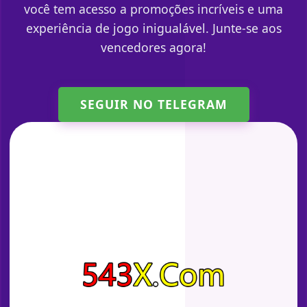
você tem acesso a promoções incríveis e uma
experiência de jogo inigualável. Junte-se aos
vencedores agora!
SEGUIR NO TELEGRAM