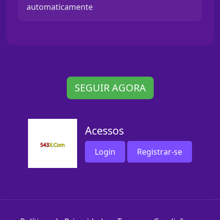
automaticamente
SEGUIR AGORA
Acessos
Login
Registrar-se