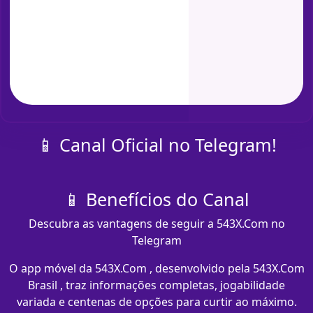
📱 Canal Oficial no Telegram!
📱 Benefícios do Canal
Descubra as vantagens de seguir a 543X.Com no
Telegram
O app móvel da 543X.Com , desenvolvido pela 543X.Com
Brasil , traz informações completas, jogabilidade
variada e centenas de opções para curtir ao máximo.