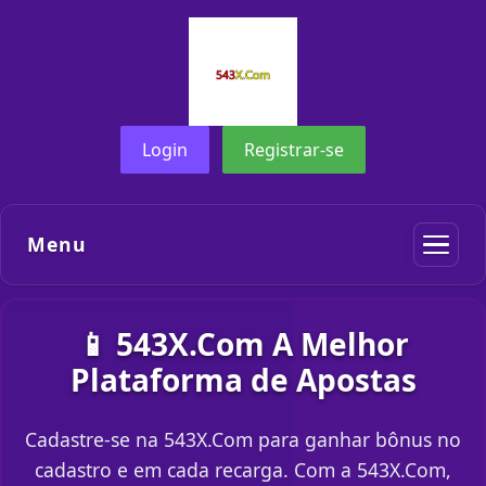
Login
Registrar-se
Menu
📱 543X.Com A Melhor
Plataforma de Apostas
Cadastre-se na 543X.Com para ganhar bônus no
cadastro e em cada recarga. Com a 543X.Com,