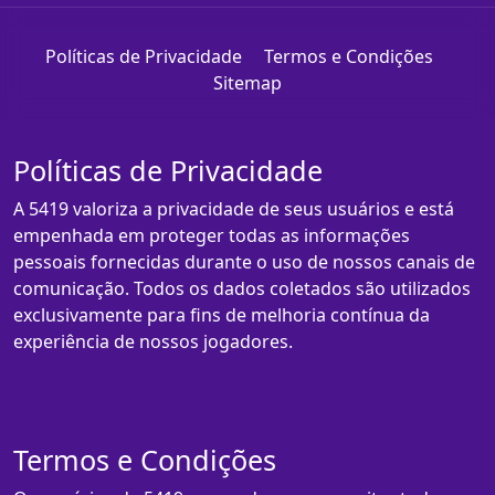
Políticas de Privacidade
Termos e Condições
Sitemap
Políticas de Privacidade
A 5419 valoriza a privacidade de seus usuários e está
empenhada em proteger todas as informações
pessoais fornecidas durante o uso de nossos canais de
comunicação. Todos os dados coletados são utilizados
exclusivamente para fins de melhoria contínua da
experiência de nossos jogadores.
Termos e Condições