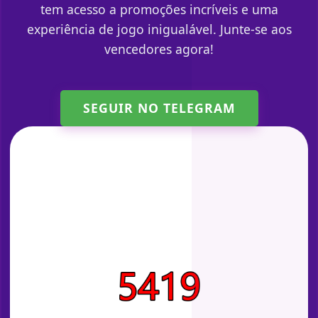
tem acesso a promoções incríveis e uma
experiência de jogo inigualável. Junte-se aos
vencedores agora!
SEGUIR NO TELEGRAM