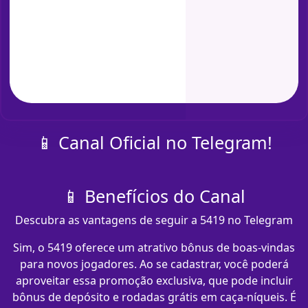
📱 Canal Oficial no Telegram!
📱 Benefícios do Canal
Descubra as vantagens de seguir a 5419 no Telegram
Sim, o 5419 oferece um atrativo bônus de boas-vindas
para novos jogadores. Ao se cadastrar, você poderá
aproveitar essa promoção exclusiva, que pode incluir
bônus de depósito e rodadas grátis em caça-níqueis. É