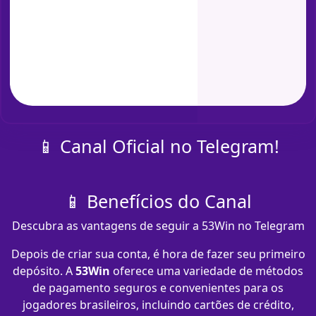
📱 Canal Oficial no Telegram!
📱 Benefícios do Canal
Descubra as vantagens de seguir a 53Win no Telegram
Depois de criar sua conta, é hora de fazer seu primeiro
depósito. A
53Win
oferece uma variedade de métodos
de pagamento seguros e convenientes para os
jogadores brasileiros, incluindo cartões de crédito,