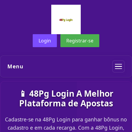
Login
Registrar-se
Menu
📱 48Pg Login A Melhor
Plataforma de Apostas
Cadastre-se na 48Pg Login para ganhar bônus no
cadastro e em cada recarga. Com a 48Pg Login,