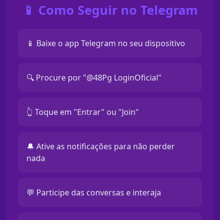
📱 Como Seguir no Telegram
📱 Baixe o app Telegram no seu dispositivo
🔍 Procure por "@48Pg LoginOficial"
👆 Toque em "Entrar" ou "Join"
🔔 Ative as notificações para não perder
nada
💬 Participe das conversas e interaja