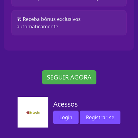
🎁 Receba bônus exclusivos
automaticamente
SEGUIR AGORA
Acessos
Login
Registrar-se