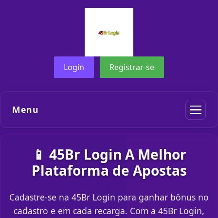
Login
Registrar-se
Menu
📱 45Br Login A Melhor
Plataforma de Apostas
Cadastre-se na 45Br Login para ganhar bônus no
cadastro e em cada recarga. Com a 45Br Login,