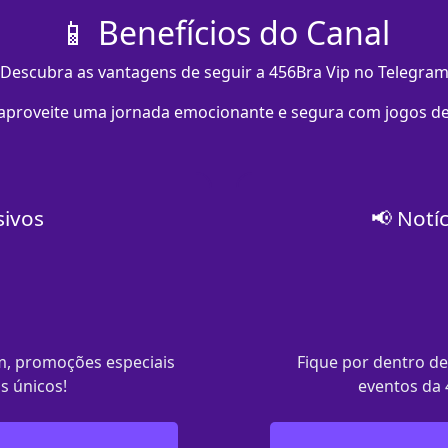
📱 Benefícios do Canal
Descubra as vantagens de seguir a 456Bra Vip no Telegra
 e aproveite uma jornada emocionante e segura com jogos de
sivos
📢 Notí
m, promoções especiais
Fique por dentro d
s únicos!
eventos da 