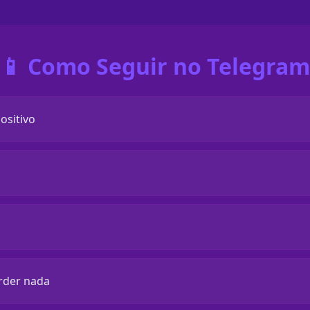
📱 Como Seguir no Telegram
ositivo
erder nada