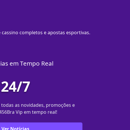
m
 cassino completos e apostas esportivas.
cias em Tempo Real
24/7
e todas as novidades, promoções e
456Bra Vip em tempo real!
Ver Notícias