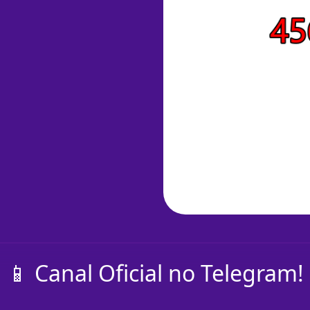
📱 Canal Oficial no Telegram!