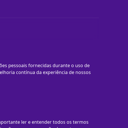
ões pessoais fornecidas durante o uso de
elhoria contínua da experiência de nossos
mportante ler e entender todos os termos