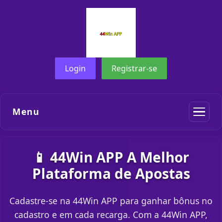
Login
Registrar-se
Menu
📱 44Win APP A Melhor
Plataforma de Apostas
Cadastre-se na 44Win APP para ganhar bônus no
cadastro e em cada recarga. Com a 44Win APP,