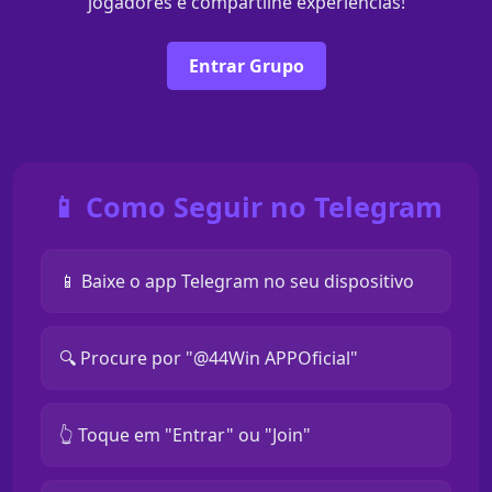
jogadores e compartilhe experiências!
Entrar Grupo
📱 Como Seguir no Telegram
📱 Baixe o app Telegram no seu dispositivo
🔍 Procure por "@44Win APPOficial"
👆 Toque em "Entrar" ou "Join"