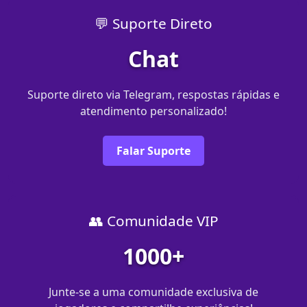
💬 Suporte Direto
Chat
Suporte direto via Telegram, respostas rápidas e
atendimento personalizado!
Falar Suporte
👥 Comunidade VIP
1000+
Junte-se a uma comunidade exclusiva de