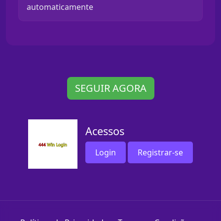
automaticamente
SEGUIR AGORA
Acessos
Login
Registrar-se