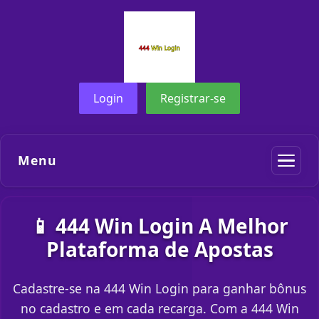
Login
Registrar-se
Menu
📱 444 Win Login A Melhor
Plataforma de Apostas
Cadastre-se na 444 Win Login para ganhar bônus
no cadastro e em cada recarga. Com a 444 Win