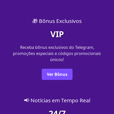
🎁 Bônus Exclusivos
VIP
Receba bônus exclusivos do Telegram,
promoções especiais e códigos promocionais
únicos!
Ver Bônus
📢 Notícias em Tempo Real
24/7