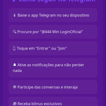
📱 Baixe o app Telegram no seu dispositivo
🔍 Procure por "@444 Win LoginOficial"
👆 Toque em "Entrar" ou "Join"
🔔 Ative as notificações para não perder
nada
💬 Participe das conversas e interaja
🎁 Receba bônus exclusivos