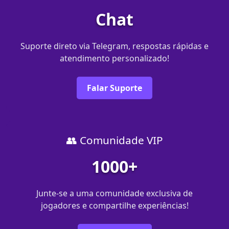
Chat
Suporte direto via Telegram, respostas rápidas e
atendimento personalizado!
Falar Suporte
👥 Comunidade VIP
1000+
Junte-se a uma comunidade exclusiva de
jogadores e compartilhe experiências!