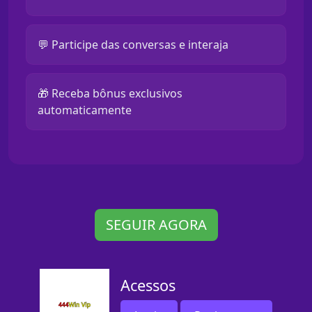
💬 Participe das conversas e interaja
🎁 Receba bônus exclusivos
automaticamente
SEGUIR AGORA
Acessos