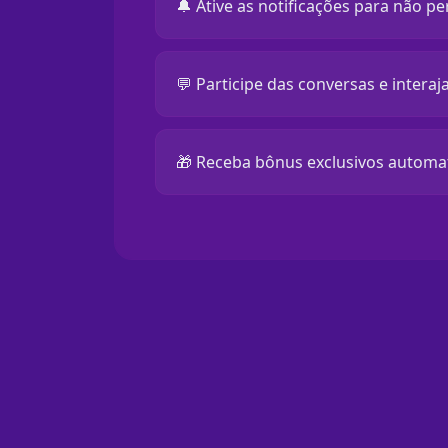
🔔 Ative as notificações para não p
💬 Participe das conversas e interaj
🎁 Receba bônus exclusivos autom