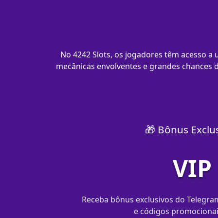
No 4242 Slots, os jogadores têm acesso a 
mecânicas envolventes e grandes chances de 
🎁 Bônus Exclu
VIP
Receba bônus exclusivos do Telegra
e códigos promocionai