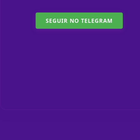
SEGUIR NO TELEGRAM