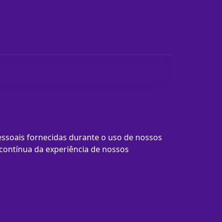
essoais fornecidas durante o uso de nossos
 contínua da experiência de nossos