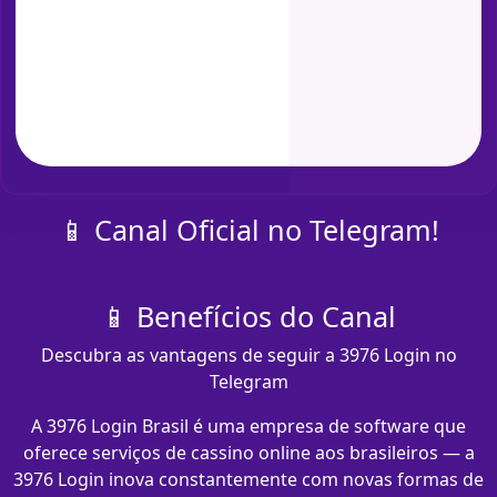
📱 Canal Oficial no Telegram!
📱 Benefícios do Canal
Descubra as vantagens de seguir a 3976 Login no
Telegram
A 3976 Login Brasil é uma empresa de software que
oferece serviços de cassino online aos brasileiros — a
3976 Login inova constantemente com novas formas de