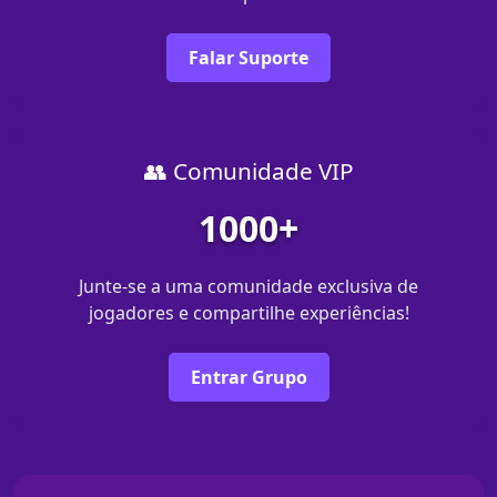
Falar Suporte
👥 Comunidade VIP
1000+
Junte-se a uma comunidade exclusiva de
jogadores e compartilhe experiências!
Entrar Grupo