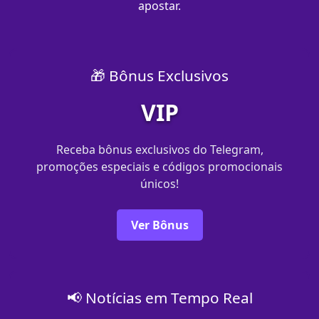
apostar.
🎁 Bônus Exclusivos
VIP
Receba bônus exclusivos do Telegram,
promoções especiais e códigos promocionais
únicos!
Ver Bônus
📢 Notícias em Tempo Real