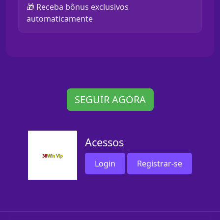
🎁 Receba bônus exclusivos
automaticamente
SEGUIR AGORA
Acessos
Login
Registrar-se