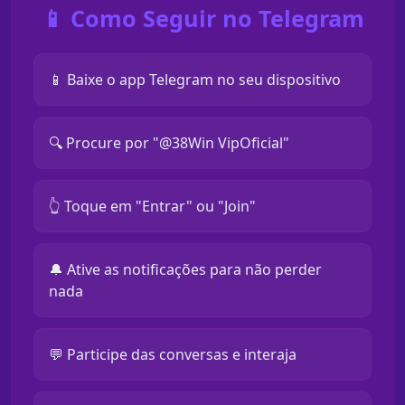
📱 Como Seguir no Telegram
📱 Baixe o app Telegram no seu dispositivo
🔍 Procure por "@38Win VipOficial"
👆 Toque em "Entrar" ou "Join"
🔔 Ative as notificações para não perder
nada
💬 Participe das conversas e interaja