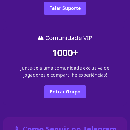
Falar Suporte
👥 Comunidade VIP
1000+
Junte-se a uma comunidade exclusiva de
jogadores e compartilhe experiências!
Entrar Grupo
📱 Como Seguir no Telegram