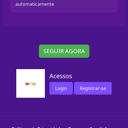
automaticamente
SEGUIR AGORA
Acessos
Login
Registrar-se