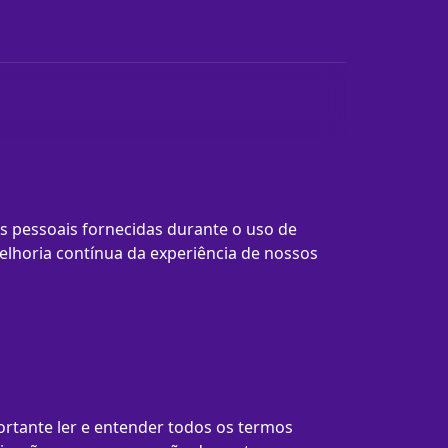
s pessoais fornecidas durante o uso de
elhoria contínua da experiência de nossos
rtante ler e entender todos os termos