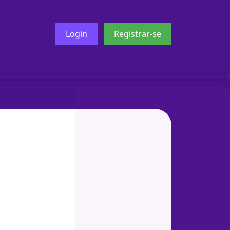
Login
Registrar-se