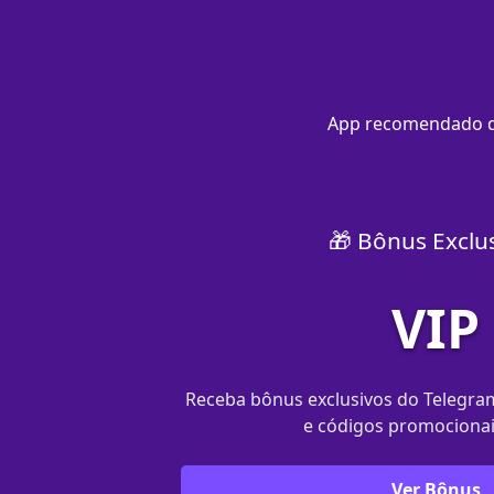
App recomendado da 
🎁 Bônus Exclu
VIP
Receba bônus exclusivos do Telegra
e códigos promocionai
Ver Bônus