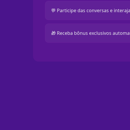
💬 Participe das conversas e interaj
🎁 Receba bônus exclusivos autom