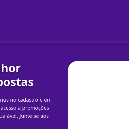
lhor
postas
nus no cadastro e em
 acesso a promoções
ualável. Junte-se aos