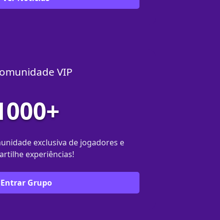
Comunidade VIP
1000+
unidade exclusiva de jogadores e
rtilhe experiências!
Entrar Grupo