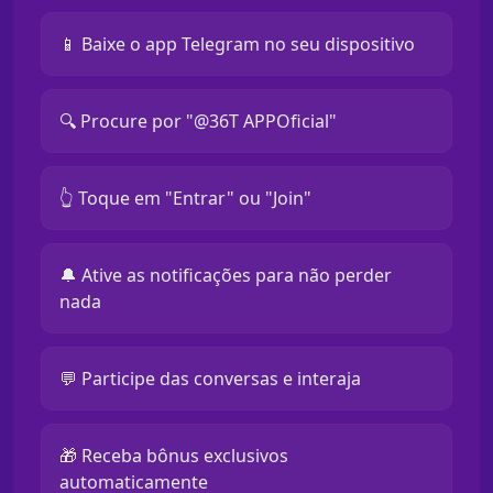
📱 Baixe o app Telegram no seu dispositivo
🔍 Procure por "@36T APPOficial"
👆 Toque em "Entrar" ou "Join"
🔔 Ative as notificações para não perder
nada
💬 Participe das conversas e interaja
🎁 Receba bônus exclusivos
automaticamente