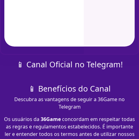
📱 Canal Oficial no Telegram!
📱 Benefícios do Canal
Descubra as vantagens de seguir a 36Game no
Telegram
Os usuários da
36Game
concordam em respeitar todas
as regras e regulamentos estabelecidos. É importante
ler e entender todos os termos antes de utilizar nossos