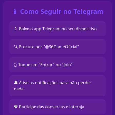
📱 Como Seguir no Telegram
📱 Baixe o app Telegram no seu dispositivo
🔍 Procure por "@36GameOficial"
👆 Toque em "Entrar" ou "Join"
🔔 Ative as notificações para não perder
nada
💬 Participe das conversas e interaja