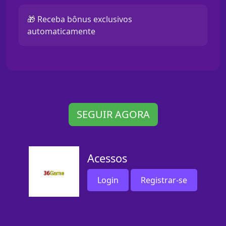
🎁 Receba bônus exclusivos
automaticamente
SEGUIR AGORA
Acessos
Login
Registrar-se