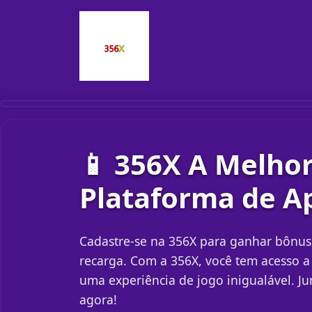
📱 356X A Melho
Plataforma de A
Cadastre-se na 356X para ganhar bônus
recarga. Com a 356X, você tem acesso a
uma experiência de jogo inigualável. J
agora!