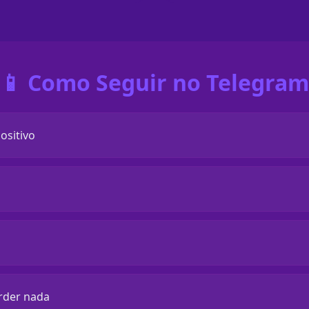
📱 Como Seguir no Telegram
ositivo
erder nada