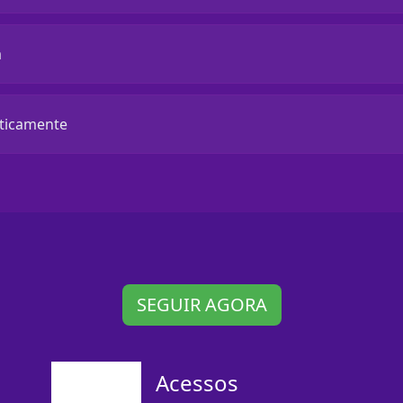
a
aticamente
SEGUIR AGORA
Acessos