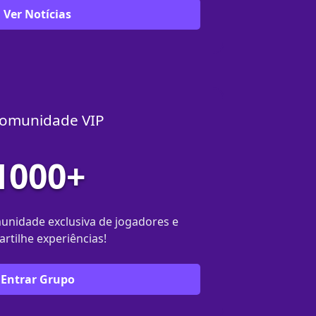
Ver Notícias
Comunidade VIP
1000+
unidade exclusiva de jogadores e
rtilhe experiências!
Entrar Grupo