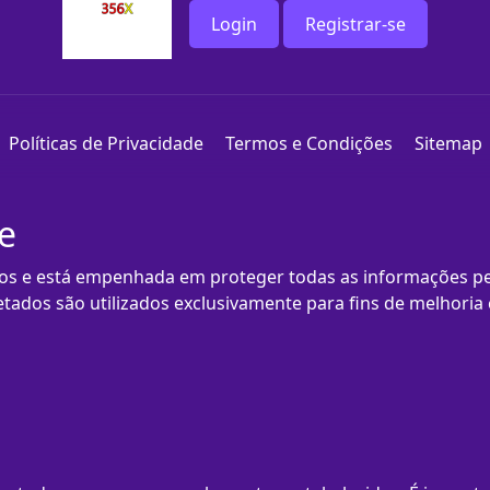
Login
Registrar-se
Políticas de Privacidade
Termos e Condições
Sitemap
de
rios e está empenhada em proteger todas as informações p
tados são utilizados exclusivamente para fins de melhoria