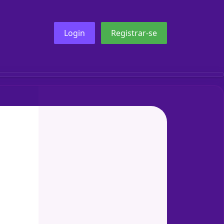
Login
Registrar-se