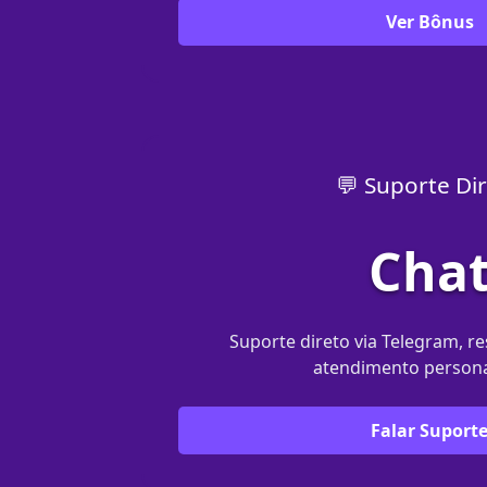
Ver Bônus
💬 Suporte Di
Cha
Suporte direto via Telegram, r
atendimento persona
Falar Suport