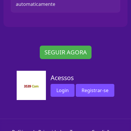
automaticamente
SEGUIR AGORA
Acessos
Login
Registrar-se