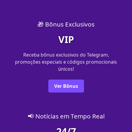
🎁 Bônus Exclusivos
VIP
Receba bônus exclusivos do Telegram,
promoções especiais e códigos promocionais
únicos!
Ver Bônus
📢 Notícias em Tempo Real
24/7