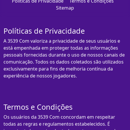
Políticas de Privacidade
Termos e Condições
Sitemap
Políticas de Privacidade
A 3539 Com valoriza a privacidade de seus usuários e
está empenhada em proteger todas as informações
pessoais fornecidas durante o uso de nossos canais de
comunicação. Todos os dados coletados são utilizados
exclusivamente para fins de melhoria contínua da
experiência de nossos jogadores.
Termos e Condições
Os usuários da 3539 Com concordam em respeitar
todas as regras e regulamentos estabelecidos. É