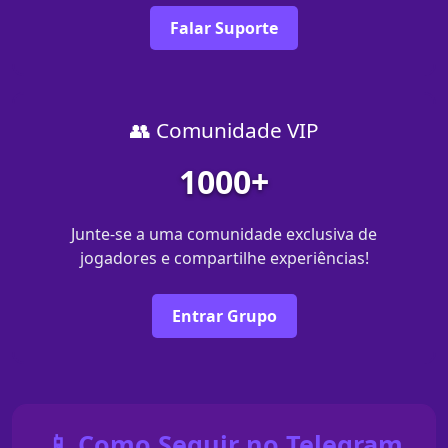
Falar Suporte
👥 Comunidade VIP
1000+
Junte-se a uma comunidade exclusiva de
jogadores e compartilhe experiências!
Entrar Grupo
📱 Como Seguir no Telegram