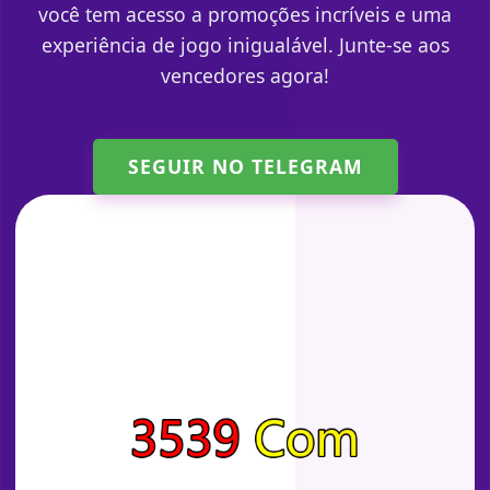
você tem acesso a promoções incríveis e uma
experiência de jogo inigualável. Junte-se aos
vencedores agora!
SEGUIR NO TELEGRAM